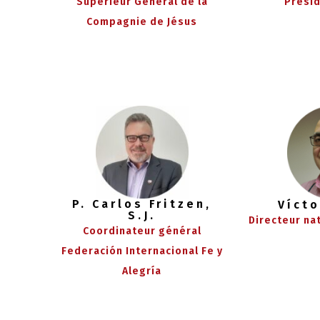
Supérieur Général de la
Présid
Compagnie de Jésus
P. Carlos Fritzen,
Vícto
S.J.
Directeur na
Coordinateur général
Federación Internacional Fe y
Alegría