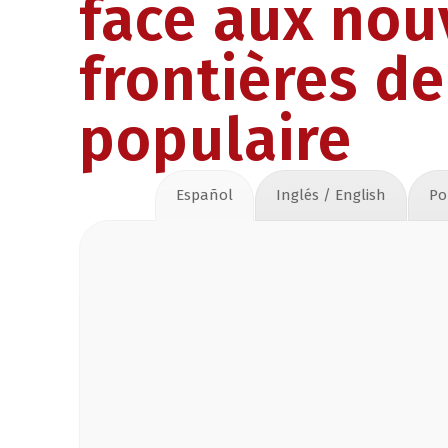
face aux nou
frontières de
populaire
Español
Inglés / English
Po