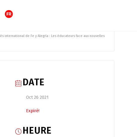
s international de Fe y Alegría : Les éducateurs face aux nouvelles
DATE
Oct 26 2021
Expiré!
HEURE