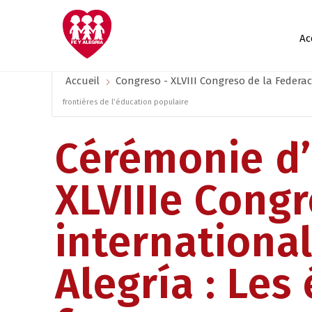
Ac
Accueil
Congreso - XLVIII Congreso de la Federac
frontières de l’éducation populaire
Cérémonie d’
XLVIIIe Cong
international
Alegría : Les